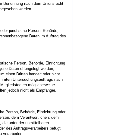
ner Benennung nach dem Unionsrecht
vorgesehen werden.
e oder juristische Person, Behörde,
personenbezogene Daten im Auftrag des
ristische Person, Behörde, Einrichtung
gene Daten offengelegt werden,
um einen Dritten handelt oder nicht.
immten Untersuchungsauftrags nach
Mitgliedstaaten möglicherweise
ten jedoch nicht als Empfänger.
ische Person, Behörde, Einrichtung oder
Person, dem Verantwortlichen, dem
 die unter der unmittelbaren
er des Auftragsverarbeiters befugt
 verarbeiten.