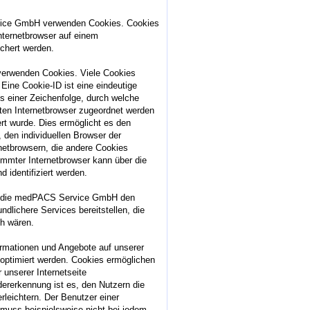
vice GmbH verwenden Cookies. Cookies
nternetbrowser auf einem
chert werden.
 verwenden Cookies. Viele Cookies
Eine Cookie-ID ist eine eindeutige
s einer Zeichenfolge, durch welche
ten Internetbrowser zugeordnet werden
rt wurde. Dies ermöglicht es den
 den individuellen Browser der
netbrowsern, die andere Cookies
immter Internetbrowser kann über die
 identifiziert werden.
n die medPACS Service GmbH den
undlichere Services bereitstellen, die
ch wären.
ormationen und Angebote auf unserer
 optimiert werden. Cookies ermöglichen
 unserer Internetseite
ererkennung ist es, den Nutzern die
rleichtern. Der Benutzer einer
 muss beispielsweise nicht bei jedem