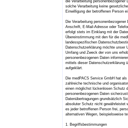
die Verarbeitung personenbezogener Da
solche Verarbeitung keine gesetzliche
Einwilligung der betroffenen Person ei
Die Verarbeitung personenbezogener 
Anschrift, E-Mail-Adresse oder Telef
erfolgt stets im Einklang mit der Da
Übereinstimmung mit den für die m
landesspezifischen Datenschutzbesti
Datenschutzerklärung möchte unser Un
Umfang und Zweck der von uns erhobe
personenbezogenen Daten informieren
mittels dieser Datenschutzerklärung 
aufgeklärt.
Die medPACS Service GmbH hat als fü
zahlreiche technische und organisa
einen möglichst lückenlosen Schutz de
personenbezogenen Daten sicherzuste
Datenübertragungen grundsätzlich Sic
absoluter Schutz nicht gewährleistet
es jeder betroffenen Person frei, pe
alternativen Wegen, beispielsweise te
1. Begriffsbestimmungen