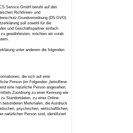
CS Service GmbH beruht auf den
äischen Richtlinien- und
atenschutz-Grundverordnung (DS-GVO)
erklärung soll sowohl für die
unden und Geschäftspartner einfach
s zu gewährleisten, möchten wir vorab
utern.
rklärung unter anderem die folgenden
ormationen, die sich auf eine
türliche Person (im Folgenden „betroffene
 wird eine natürliche Person angesehen,
e mittels Zuordnung zu einer Kennung wie
u Standortdaten, zu einer Online-
n besonderen Merkmalen, die Ausdruck
etischen, psychischen, wirtschaftlichen,
er natürlichen Person sind, identifiziert