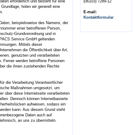
(06103) 7289-12
ten erforderlich und besteht für eine
 Grundlage, holen wir generell eine
E-mail:
n.
Kontaktformular
Daten, beispielsweise des Namens, der
onnummer einer betroffenen Person,
tenschutz-Grundverordnung und in
edPACS Service GmbH geltenden
mmungen. Mittels dieser
ternehmen die Öffentlichkeit über Art,
nen, genutzten und verarbeiteten
. Ferner werden betroffene Personen
über die ihnen zustehenden Rechte
r die Verarbeitung Verantwortlicher
torische Maßnahmen umgesetzt, um
r über diese Internetseite verarbeiteten
llen. Dennoch können Internetbasierte
herheitslücken aufweisen, sodass ein
 werden kann. Aus diesem Grund steht
rsonenbezogene Daten auch auf
lefonisch, an uns zu übermitteln.