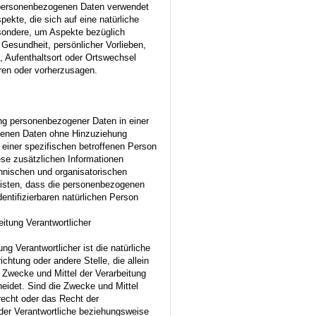
e personenbezogenen Daten verwendet
ekte, die sich auf eine natürliche
sondere, um Aspekte bezüglich
, Gesundheit, persönlicher Vorlieben,
n, Aufenthaltsort oder Ortswechsel
eren oder vorherzusagen.
ng personenbezogener Daten in einer
genen Daten ohne Hinzuziehung
 einer spezifischen betroffenen Person
se zusätzlichen Informationen
hnischen und organisatorischen
isten, dass die personenbezogenen
identifizierbaren natürlichen Person
eitung Verantwortlicher
ung Verantwortlicher ist die natürliche
ichtung oder andere Stelle, die allein
 Zwecke und Mittel der Verarbeitung
idet. Sind die Zwecke und Mittel
recht oder das Recht der
der Verantwortliche beziehungsweise