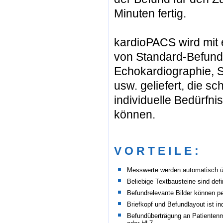
Minuten fertig.
kardioPACS wird mit e
von Standard-Befund
Echokardiographie, S
usw. geliefert, die sc
individuelle Bedürfn
können.
V O R T E I L E :
Messwerte werden automatisch
Beliebige Textbausteine sind defi
Befundrelevante Bilder können p
Briefkopf und Befundlayout ist ind
Befundüberträgung an Patiente